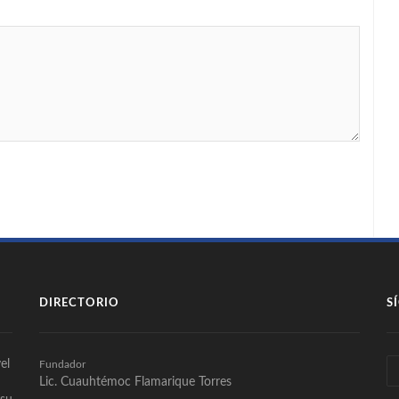
DIRECTORIO
S
el
Fundador
Lic. Cuauhtémoc Flamarique Torres