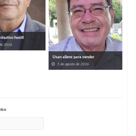
Imp
prog
bene
5
san
minutivo hostil
 de 2026
Usan aliens para vender
5 de agosto de 2026
nico