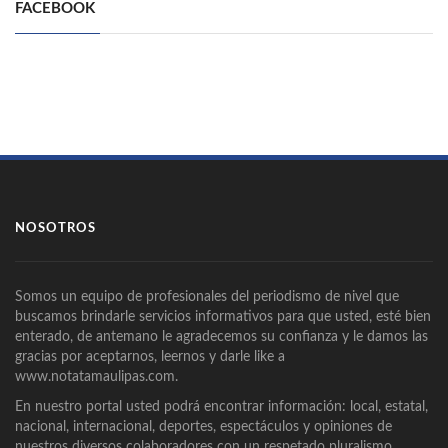
FACEBOOK
NOSOTROS
Somos un equipo de profesionales del periodismo de nivel que
buscamos brindarle servicios informativos para que usted, esté bien
enterado, de antemano le agradecemos su confianza y le damos las
gracias por aceptarnos, leernos y darle like a
www.notatamaulipas.com.
En nuestro portal usted podrá encontrar información: local, estatal,
nacional, internacional, deportes, espectáculos y opiniones de
nuestros diversos colaboradores con un respetado pluralismo.