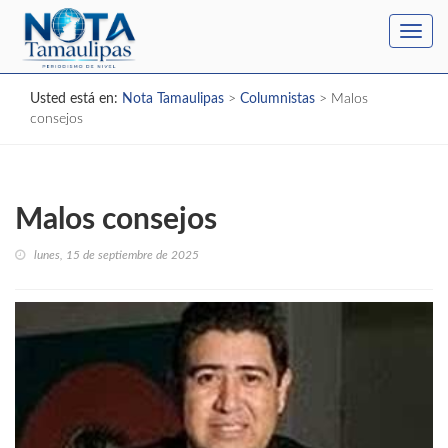
Toggl
navig
Usted está en:
Nota Tamaulipas
>
Columnistas
>
Malos
consejos
Malos consejos
lunes, 15 de septiembre de 2025