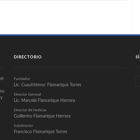
DIRECTORIO
S
el
Fundador
Lic. Cuauhtémoc Flamarique Torres
 su
Director General
 y
Lic. Marcela Flamarique Herrera
Director de Noticias
Guillermo Flamarique Herrera
Subdirector
Francisco Flamarique Torres