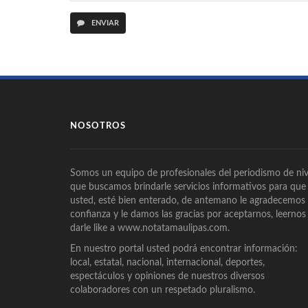
ENVIAR
NOSOTROS
Somos un equipo de profesionales del periodismo de niv
que buscamos brindarle servicios informativos para que
usted, esté bien enterado, de antemano le agradecemos
confianza y le damos las gracias por aceptarnos, leernos
darle like a www.notatamaulipas.com.
En nuestro portal usted podrá encontrar información:
local, estatal, nacional, internacional, deportes,
espectáculos y opiniones de nuestros diversos
colaboradores con un respetado pluralismo.