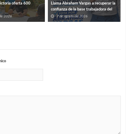
For
ictoria oferta 600
Llama Abraham Vargas a recuperar la
infr
confianza de la base trabajadora del
ISSSTE en Tamaulipas
7
 de 2026
7 de agosto de 2026
nico