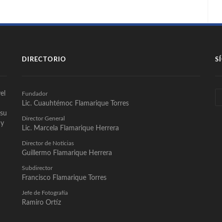
DIRECTORIO
S
el
Fundador
Lic. Cuauhtémoc Flamarique Torres
 su
Director General
 y
Lic. Marcela Flamarique Herrera
Director de Noticias
Guillermo Flamarique Herrera
Subdirector
Francisco Flamarique Torres
Jefe de Fotografía
Ramiro Ortíz