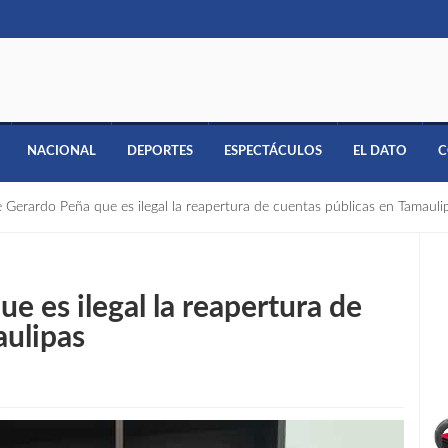
NACIONAL
DEPORTES
ESPECTÁCULOS
EL DATO
C
e Gerardo Peña que es ilegal la reapertura de cuentas públicas en Tamauli
e es ilegal la reapertura de
aulipas