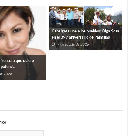
Cabalgata une a los pueblos: Olga Sosa
Sup
en el 399 aniversario de Palmillas
sede
de l
7 de agosto de 2026
7
 frontera que quiere
 potencia
 de 2026
nico