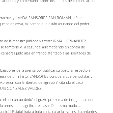
s acciones y comentarios sobre los medios de comunicación
 Veracruz, y LAYDA SANSORES SAN ROMÁN, jefa del
que se observa, tal parece que están abusando del poder
nato de la maestra jubilada y taxista IRMA HERNÁNDEZ
 territorio y, la segunda, arremetiendo en contra de
ensores judiciales en franco atentado a las libertades de
bajadores de la prensa por publicar su postura respecto a
 causa de un infarto, SANSORES considera que periodistas y
presión con la libertad de agresión”, citando el caso
d, LUIS GONZÁLEZ VALDEZ.
ar el sol con un dedo” el grave problema de inseguridad que
 la prensa de magnificar el caso. De mismo modo, la
icial Estatal trata a toda costa callar las voces discordantes