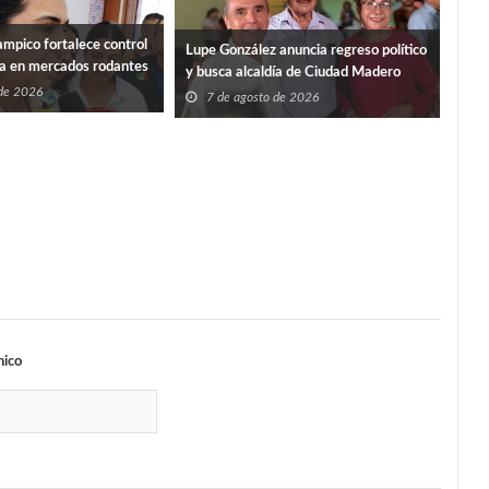
mpico fortalece control
“PO
Lupe González anuncia regreso político
ia en mercados rodantes
ISS
y busca alcaldía de Ciudad Madero
 de 2026
7
7 de agosto de 2026
nico