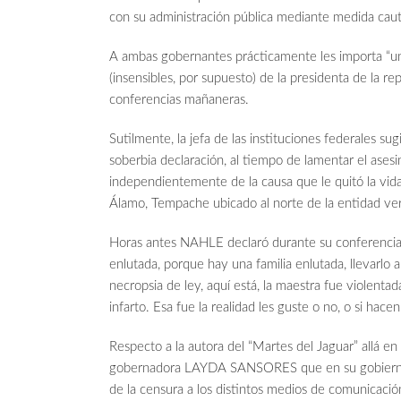
con su administración pública mediante medida caute
A ambas gobernantes prácticamente les importa “un r
(insensibles, por supuesto) de la presidenta de 
conferencias mañaneras.
Sutilmente, la jefa de las instituciones federales
soberbia declaración, al tiempo de lamentar el a
independientemente de la causa que le quitó la vida 
Álamo, Tempache ubicado al norte de la entidad ve
Horas antes NAHLE declaró durante su conferencia s
enlutada, porque hay una familia enlutada, llevarlo a
necropsia de ley, aquí está, la maestra fue violent
infarto. Esa fue la realidad les guste o no, o si hace
Respecto a la autora del “Martes del Jaguar” allá en 
gobernadora LAYDA SANSORES que en su gobierno se
de la censura a los distintos medios de comunicació