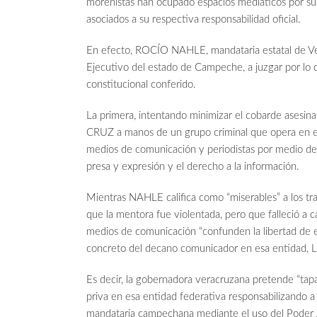
morenistas han ocupado espacios mediáticos por su
asociados a su respectiva responsabilidad oficial.
En efecto, ROCÍO NAHLE, mandataria estatal de
Ejecutivo del estado de Campeche, a juzgar por lo 
constitucional conferido.
La primera, intentando minimizar el cobarde asesi
CRUZ a manos de un grupo criminal que opera en ese
medios de comunicación y periodistas por medio de c
presa y expresión y el derecho a la información.
Mientras NAHLE califica como “miserables” a los tra
que la mentora fue violentada, pero que falleció a
medios de comunicación “confunden la libertad de ex
concreto del decano comunicador en esa entida
Es decir, la gobernadora veracruzana pretende “tap
priva en esa entidad federativa responsabilizando a
mandataria campechana mediante el uso del Poder Jud