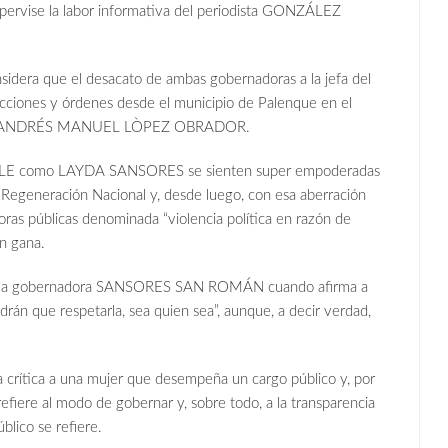
supervise la labor informativa del periodista GONZÁLEZ
nsidera que el desacato de ambas gobernadoras a la jefa del
ucciones y órdenes desde el municipio de Palenque en el
dente ANDRÉS MANUEL LÒPEZ OBRADOR.
 NAHLE como LAYDA SANSORES se sienten super empoderadas
 Regeneración Nacional y, desde luego, con esa aberración
oras públicas denominada “violencia política en razón de
n gana.
ma de la gobernadora SANSORES SAN ROMÁN cuando afirma a
rán que respetarla, sea quien sea”, aunque, a decir verdad,
a crítica a una mujer que desempeña un cargo público y, por
refiere al modo de gobernar y, sobre todo, a la transparencia
blico se refiere.