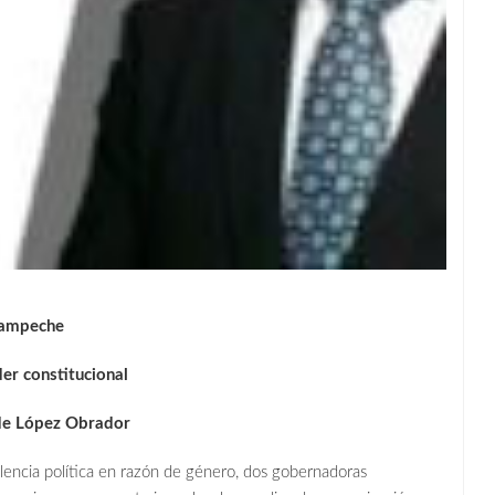
Campeche
er constitucional
de López Obrador
lencia política en razón de género, dos gobernadoras