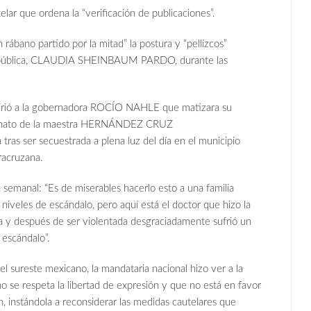
lar que ordena la “verificación de publicaciones”.
ábano partido por la mitad” la postura y “pellizcos”
la república, CLAUDIA SHEINBAUM PARDO, durante las
 sugirió a la gobernadora ROCÍO NAHLE que matizara su
sesinato de la maestra HERNÁNDEZ CRUZ
tras ser secuestrada a plena luz del día en el municipio
racruzana.
emanal: “Es de miserables hacerlo esto a una familia
 niveles de escándalo, pero aquí está el doctor que hizo la
ada y después de ser violentada desgraciadamente sufrió un
n escándalo”.
el sureste mexicano, la mandataria nacional hizo ver a la
 respeta la libertad de expresión y que no está en favor
n, instándola a reconsiderar las medidas cautelares que