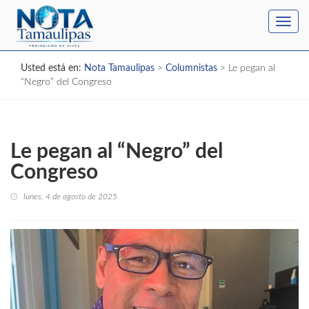
Toggl
navig
Usted está en:
Nota Tamaulipas
>
Columnistas
>
Le pegan al
“Negro” del Congreso
Le pegan al “Negro” del
Congreso
lunes, 4 de agosto de 2025