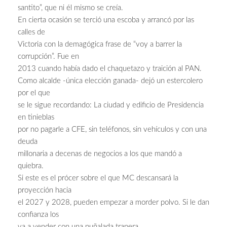
santito”, que ni él mismo se creía.
En cierta ocasión se terció una escoba y arrancó por las
calles de
Victoria con la demagógica frase de “voy a barrer la
corrupción”. Fue en
2013 cuando había dado el chaquetazo y traición al PAN.
Como alcalde -única elección ganada- dejó un estercolero
por el que
se le sigue recordando: La ciudad y edificio de Presidencia
en tinieblas
por no pagarle a CFE, sin teléfonos, sin vehículos y con una
deuda
millonaria a decenas de negocios a los que mandó a
quiebra.
Si este es el prócer sobre el que MC descansará la
proyección hacia
el 2027 y 2028, pueden empezar a morder polvo. Si le dan
confianza los
va a vender con una puñalada trapera.