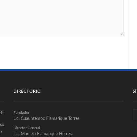
DIRECTORIO
S
el
Fundador
Lic. Cuauhtémoc Flamarique Torres
 su
Director General
 y
Lic. Marcela Flamarique Herrera