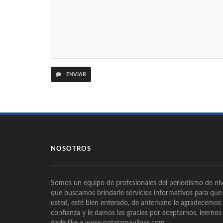
ENVIAR
NOSOTROS
Somos un equipo de profesionales del periodismo de niv
que buscamos brindarle servicios informativos para que
usted, esté bien enterado, de antemano le agradecemos
confianza y le damos las gracias por aceptarnos, leernos
darle like a www.notatamaulipas.com.