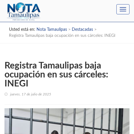
Toggl
navig
Usted está en:
Nota Tamaulipas
>
Destacadas
>
Registra Tamaulipas baja ocupación en sus cárceles: INEGI
Registra Tamaulipas baja
ocupación en sus cárceles:
INEGI
jueves, 17 de julio de 2025