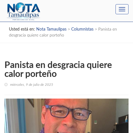
Toggl
navig
Usted está en:
Nota Tamaulipas
>
Columnistas
>
Panista en
desgracia quiere calor porteño
Panista en desgracia quiere
calor porteño
miércoles, 9 de julio de 2025