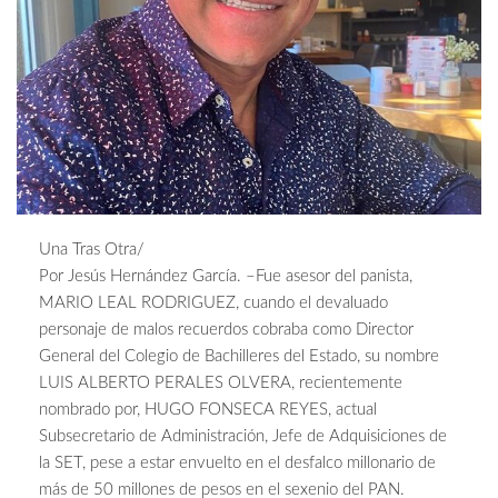
Una Tras Otra/
Por Jesús Hernández García. –Fue asesor del panista,
MARIO LEAL RODRIGUEZ, cuando el devaluado
personaje de malos recuerdos cobraba como Director
General del Colegio de Bachilleres del Estado, su nombre
LUIS ALBERTO PERALES OLVERA, recientemente
nombrado por, HUGO FONSECA REYES, actual
Subsecretario de Administración, Jefe de Adquisiciones de
la SET, pese a estar envuelto en el desfalco millonario de
más de 50 millones de pesos en el sexenio del PAN.