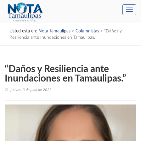
Toggl
navig
Usted está en:
Nota Tamaulipas
>
Columnistas
>
“Daños y
Resiliencia ante Inundaciones en Tamaulipas.”
“Daños y Resiliencia ante
Inundaciones en Tamaulipas.”
jueves, 3 de julio de 2025