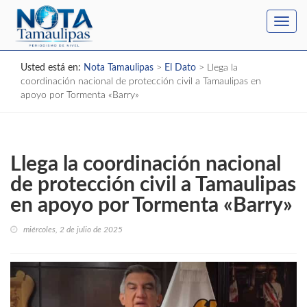
Toggl
navig
Usted está en:
Nota Tamaulipas
>
El Dato
>
Llega la
coordinación nacional de protección civil a Tamaulipas en
apoyo por Tormenta «Barry»
Llega la coordinación nacional
de protección civil a Tamaulipas
en apoyo por Tormenta «Barry»
miércoles, 2 de julio de 2025