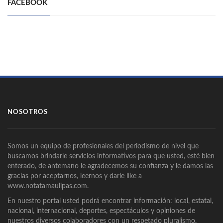
FACEBOOK
NOSOTROS
Somos un equipo de profesionales del periodismo de nivel que
buscamos brindarle servicios informativos para que usted, esté bien
enterado, de antemano le agradecemos su confianza y le damos las
gracias por aceptarnos, leernos y darle like a
www.notatamaulipas.com.
En nuestro portal usted podrá encontrar información: local, estatal,
nacional, internacional, deportes, espectáculos y opiniones de
nuestros diversos colaboradores con un respetado pluralismo.