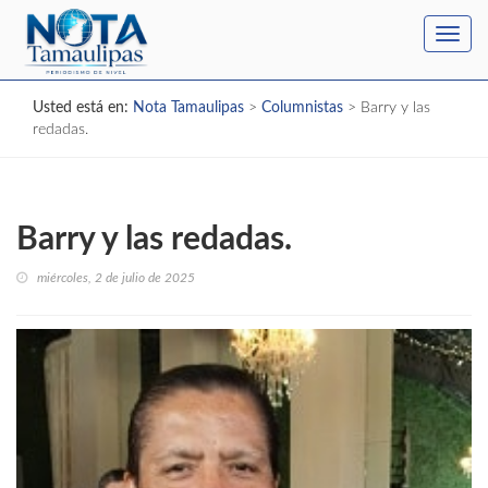
Toggl
navig
Usted está en:
Nota Tamaulipas
>
Columnistas
>
Barry y las
redadas.
Barry y las redadas.
miércoles, 2 de julio de 2025