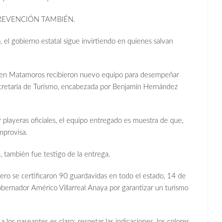
PREVENCIÓN TAMBIÉN.
 el gobierno estatal sigue invirtiendo en quienes salvan
d en Matamoros recibieron nuevo equipo para desempeñar
 Secretaría de Turismo, encabezada por Benjamín Hernández
playeras oficiales, el equipo entregado es muestra de que,
improvisa.
 también fue testigo de la entrega.
ero se certificaron 90 guardavidas en todo el estado, 14 de
bernador Américo Villarreal Anaya por garantizar un turismo
a los paseantes es claro: respetar las indicaciones, los colores