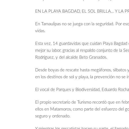
EN LA PLAYA BAGDAD, EL SOL BRILLA… Y LA 
En Tamaulipas no se juega con la seguridad. Por eso,
vidas.
Esta vez, 14 guardavidas que cuidan Playa Bagda
mejor su labor, gracias al respaldo conjunto de la
Rodríguez, y del alcalde Beto Granados.
Desde boyas de rescate hasta megáfonos, silbatos y 
en los destinos de sol y playa, la prevención no se 
El vocal de Parques y Biodiversidad, Eduardo Rocha,
El propio secretario de Turismo recordó que en febr
ellos en Matamoros, como parte del esfuerzo del go
seguro y ordenado.
Y mientras los rescatistas hacen su parte, el llamado 