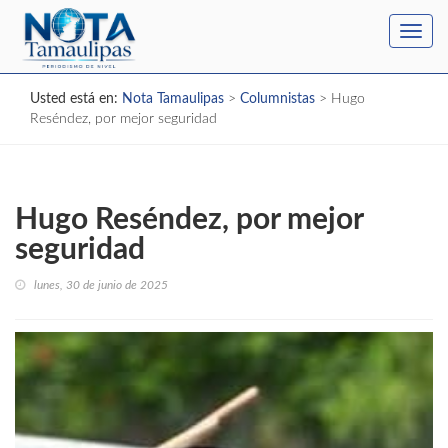
Toggl
navig
Usted está en:
Nota Tamaulipas
>
Columnistas
>
Hugo
Reséndez, por mejor seguridad
Hugo Reséndez, por mejor
seguridad
lunes, 30 de junio de 2025