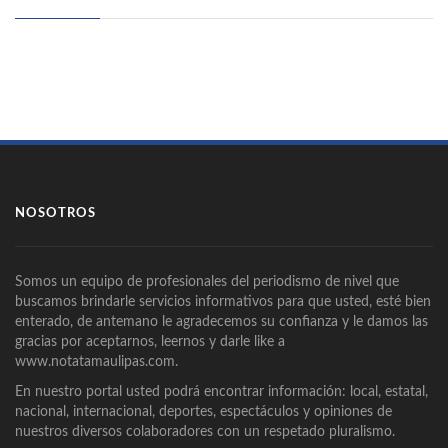
NOSOTROS
Somos un equipo de profesionales del periodismo de nivel que
buscamos brindarle servicios informativos para que usted, esté bien
enterado, de antemano le agradecemos su confianza y le damos las
gracias por aceptarnos, leernos y darle like a
www.notatamaulipas.com.
En nuestro portal usted podrá encontrar información: local, estatal,
nacional, internacional, deportes, espectáculos y opiniones de
nuestros diversos colaboradores con un respetado pluralismo.