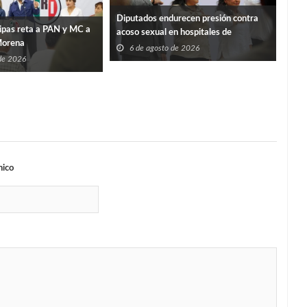
Diputados endurecen presión contra
IET
ipas reta a PAN y MC a
acoso sexual en hospitales de
repa
Morena
Tamaulipas
6 de agosto de 2026
6
 de 2026
nico