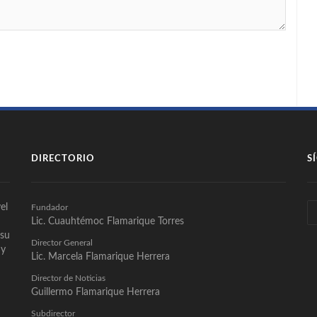
DIRECTORIO
S
el
Fundador
Lic. Cuauhtémoc Flamarique Torres
 su
Director General
 y
Lic. Marcela Flamarique Herrera
Director de Noticias
Guillermo Flamarique Herrera
Subdirector