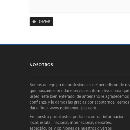
ENVIAR
NOSOTROS
Somos un equipo de profesionales del periodismo de niv
que buscamos brindarle servicios informativos para que
usted, esté bien enterado, de antemano le agradecemos
confianza y le damos las gracias por aceptarnos, leernos
darle like a www.notatamaulipas.com.
En nuestro portal usted podrá encontrar información:
local, estatal, nacional, internacional, deportes,
espectáculos y opiniones de nuestros diversos