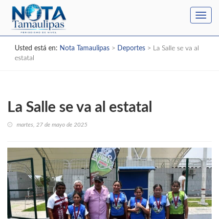
Toggl
navig
Usted está en:
Nota Tamaulipas
>
Deportes
>
La Salle se va al
estatal
La Salle se va al estatal
martes, 27 de mayo de 2025