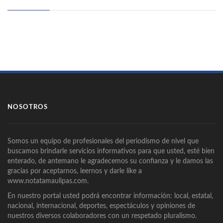
NOSOTROS
Somos un equipo de profesionales del periodismo de nivel que
buscamos brindarle servicios informativos para que usted, esté bien
enterado, de antemano le agradecemos su confianza y le damos las
gracias por aceptarnos, leernos y darle like a
www.notatamaulipas.com.
En nuestro portal usted podrá encontrar información: local, estatal,
nacional, internacional, deportes, espectáculos y opiniones de
nuestros diversos colaboradores con un respetado pluralismo.