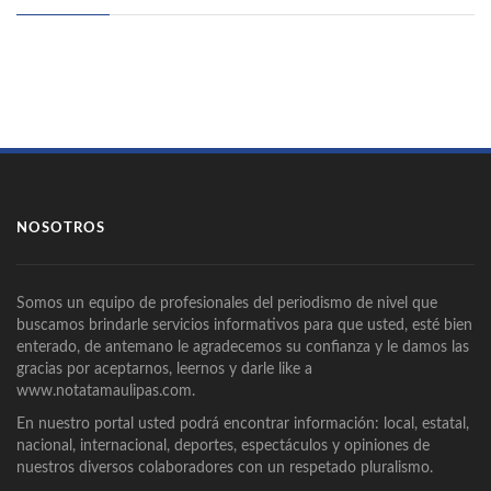
NOSOTROS
Somos un equipo de profesionales del periodismo de nivel que
buscamos brindarle servicios informativos para que usted, esté bien
enterado, de antemano le agradecemos su confianza y le damos las
gracias por aceptarnos, leernos y darle like a
www.notatamaulipas.com.
En nuestro portal usted podrá encontrar información: local, estatal,
nacional, internacional, deportes, espectáculos y opiniones de
nuestros diversos colaboradores con un respetado pluralismo.