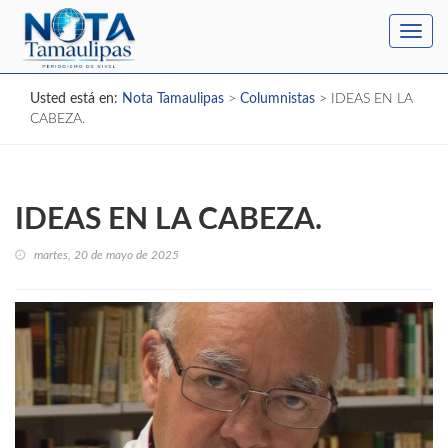
Toggl
navig
Usted está en:
Nota Tamaulipas
>
Columnistas
>
IDEAS EN LA
CABEZA.
IDEAS EN LA CABEZA.
martes, 20 de mayo de 2025