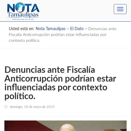
Toggl
navig
Usted está en:
Nota Tamaulipas
>
El Dato
>
Denuncias ante
Fiscalía Anticorrupción podrían estar influenciadas por
contexto político.
Denuncias ante Fiscalía
Anticorrupción podrían estar
influenciadas por contexto
político.
domingo, 18 de mayo de 2025