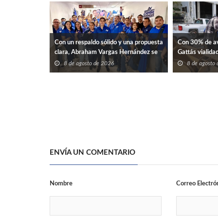
Con un respaldo sólido y una propuesta
Con 30% de av
clara, Abraham Vargas Hernández se
Gattás vialidad
perfila como una opción renovadora
8 de agosto de 2026
8 de agosto
para liderar el SNTISSSTE en
Tamaulipas.
ENVÍA UN COMENTARIO
Nombre
Correo Electró