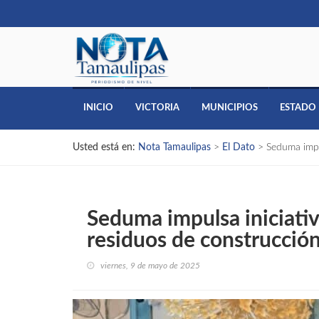
INICIO
VICTORIA
MUNICIPIOS
ESTADO
Usted está en:
Nota Tamaulipas
>
El Dato
>
Seduma impul
Seduma impulsa iniciativa
residuos de construcción
viernes, 9 de mayo de 2025