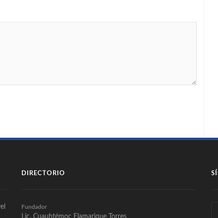
DIRECTORIO
S
el
Fundador
Lic. Cuauhtémoc Flamarique Torres