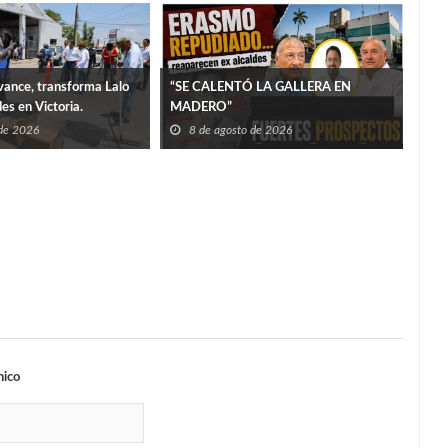
ance, transforma Lalo
“SE CALENTÓ LA GALLERA EN
es en Victoria.
MADERO”
 de 2026
8 de agosto de 2026
More
8
nico