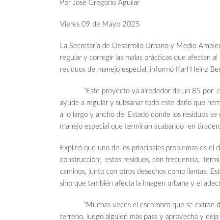
Por José Gregorio Aguilar
Vieres 09 de Mayo 2025
La Secretaría de Desarrollo Urbano y Medio Ambie
regular y corregir las malas prácticas que afectan 
residuos de manejo especial, informó Karl Heinz B
“Este proyecto va alrededor de un 85 por ciento
ayude a regular y subsanar todo este daño que hem
a lo largo y ancho del Estado donde los residuos s
manejo especial que terminan acabando en tirader
Explicó que uno de los principales problemas es el
construcción; estos residuos, con frecuencia, term
caminos, junto con otros desechos como llantas. Es
sino que también afecta la imagen urbana y el adec
“Muchas veces el escombro que se extrae de la o
terreno, luego alguien más pasa y aprovecha y deja 