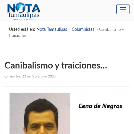
Toggl
navig
Usted está en:
Nota Tamaulipas
>
Columnistas
>
Canibalismo y
traiciones…
Canibalismo y traiciones…
martes, 11 de febrero de 2025