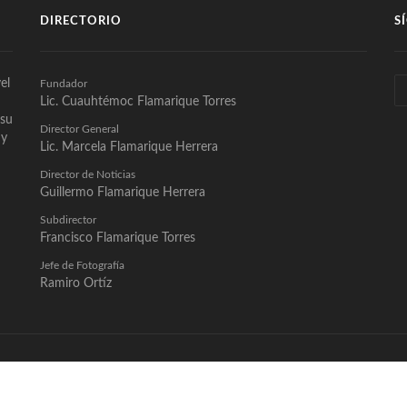
DIRECTORIO
S
el
Fundador
Lic. Cuauhtémoc Flamarique Torres
 su
Director General
 y
Lic. Marcela Flamarique Herrera
Director de Noticias
Guillermo Flamarique Herrera
Subdirector
Francisco Flamarique Torres
Jefe de Fotografía
Ramiro Ortíz