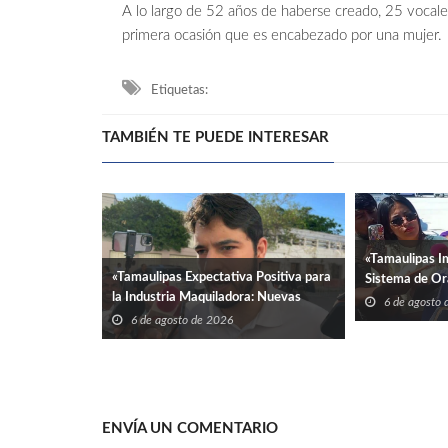
A lo largo de 52 años de haberse creado, 25 vocales 
primera ocasión que es encabezado por una mujer.
Etiquetas:
TAMBIÉN TE PUEDE INTERESAR
«Tamaulipas 
«Tamaulipas Expectativa Positiva para
Sistema de Ora
la Industria Maquiladora: Nuevas
Abril para Agil
6 de agosto
Inversiones y Expansiones en el
6 de agosto de 2026
Horizonte»
ENVÍA UN COMENTARIO