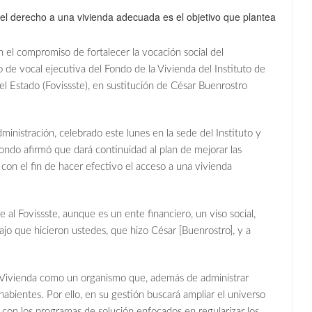
 el derecho a una vivienda adecuada es el objetivo que plantea
el compromiso de fortalecer la vocación social del
e vocal ejecutiva del Fondo de la Vivienda del Instituto de
el Estado (Fovissste), en sustitución de César Buenrostro
inistración, celebrado este lunes en la sede del Instituto y
Fondo afirmó que dará continuidad al plan de mejorar las
 con el fin de hacer efectivo el acceso a una vivienda
e al Fovissste, aunque es un ente financiero, un viso social,
jo que hicieron ustedes, que hizo César [Buenrostro], y a
a Vivienda como un organismo que, además de administrar
habientes. Por ello, en su gestión buscará ampliar el universo
 con los programas de solución enfocados en regularizar los