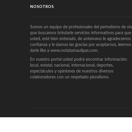
NOSOTROS
Somos un equipo de profesionales del periodismo de niv
que buscamos brindarle servicios informativos para que
usted, esté bien enterado, de antemano le agradecemos
confianza y le damos las gracias por aceptarnos, leernos
darle like a www.notatamaulipas.com.
En nuestro portal usted podrá encontrar información:
local, estatal, nacional, internacional, deportes,
espectáculos y opiniones de nuestros diversos
colaboradores con un respetado pluralismo.
© Derechos Reservados, 2024, Diseño por
Eberth