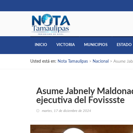
INICIO
VICTORIA
MUNICIPIOS
ESTADO
Usted está en:
Nota Tamaulipas
>
Nacional
>
Asume Jabn
Asume Jabnely Maldonad
ejecutiva del Fovissste
martes, 17 de diciembre de 2024