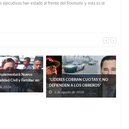
ejecutivos han estado al frente del Fovissste y esta es la
Implementará Nuevo
“LÍDERES COBRAN CUOTAS Y, NO
lidad Civil y Familiar en
DEFIENDEN A LOS OBREROS”
izar Juicios»
 de 2026
La i
6 de agosto de 2026
6