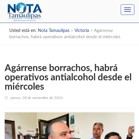
Toggl
navig
Usted está en:
Nota Tamaulipas
>
Victoria
>
Agárrense
borrachos, habrá operativos antialcohol desde el miércoles
Agárrense borrachos, habrá
operativos antialcohol desde el
miércoles
jueves, 28 de noviembre de 2024