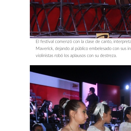
El festival comenzó con la clase de canto, interpr
Maverick, dejando al público embelesado con sus inte
violinistas robó los aplausos con su destreza.