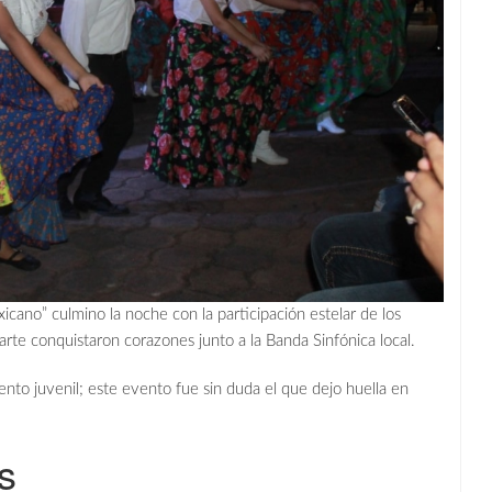
icano” culmino la noche con la participación estelar de los
arte conquistaron corazones junto a la Banda Sinfónica local.
ento juvenil; este evento fue sin duda el que dejo huella en
s