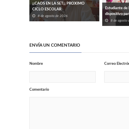
¡¡CAOS EN LA SET¡¡ PROXIMO
Estudiante de 
CICLO ESCOLAR
dispositivo pa
8 de agosto de 2026
eléctrico en ed
8 de agosto
ENVÍA UN COMENTARIO
Nombre
Correo Electró
Comentario