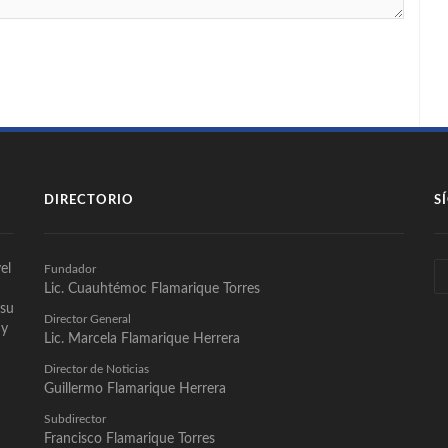
DIRECTORIO
S
el
Fundador
Lic. Cuauhtémoc Flamarique Torres
 su
Director General
 y
Lic. Marcela Flamarique Herrera
Director de Noticias
Guillermo Flamarique Herrera
Subdirector
Francisco Flamarique Torres