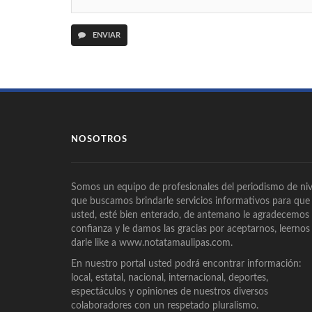
ENVIAR
NOSOTROS
Somos un equipo de profesionales del periodismo de niv
que buscamos brindarle servicios informativos para que
usted, esté bien enterado, de antemano le agradecemos
confianza y le damos las gracias por aceptarnos, leernos
darle like a www.notatamaulipas.com.
En nuestro portal usted podrá encontrar información:
local, estatal, nacional, internacional, deportes,
espectáculos y opiniones de nuestros diversos
colaboradores con un respetado pluralismo.