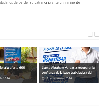
udadanos de perder su patrimonio ante un inminente
For
ictoria oferta 600
Llama Abraham Vargas a recuperar la
infr
confianza de la base trabajadora del
ISSSTE en Tamaulipas
7
 de 2026
7 de agosto de 2026