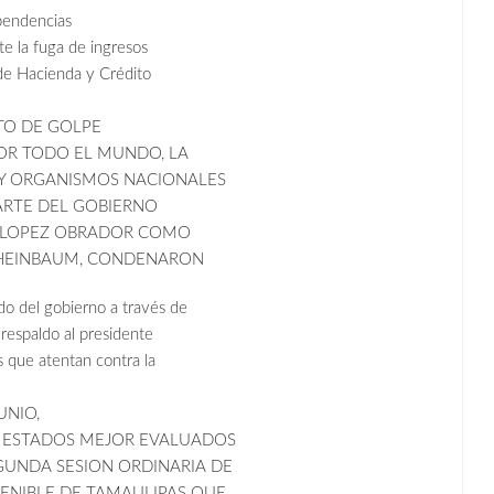
pendencias
te la fuga de ingresos
 de Hacienda y Crédito
TO DE GOLPE
POR TODO EL MUNDO, LA
 Y ORGANISMOS NACIONALES
ARTE DEL GOBIERNO
L LOPEZ OBRADOR COMO
SHEINBAUM, CONDENARON
o del gobierno a través de
 respaldo al presidente
s que atentan contra la
UNIO,
Z ESTADOS MEJOR EVALUADOS
EGUNDA SESION ORDINARIA DE
ENIBLE DE TAMAULIPAS QUE