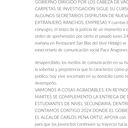
GOBIERNO DIRIGIDO POR LOS CABEZA DE VA
CARPETAS SE INVESTIGACION SIGUE SU CUR
ALGUNOS SECRETARIOS DISFRUTAN DE NUEVA
EXTRANJERO, RANCHOS, EMPRESAS Y cuentas ban
cónyuges, el brazo de la justicia de un momento a o
orden de aprehensión, por cierto el pasado lunes 24
mañana en Restaurant San Blas del blvd Hidalgo se
exsecretario de comunicación social Paco Aragones
desapercibido, los medios de comunicación en su ma
la soberbia y prepotencia que lo caracterizo como 
público, hoy vive encerrado en su domicilio como re
desempeño.
VAMONOS A COSAS AGRADABLES, EN REYNO
MARTES SE COMPLEMENTO LA ENTREGA DE
ESTUDIANTES DE NIVEL SECUNDARIA, DENT
CONTAMOS CONTIGO 2024 DONDE EL GOBIE
EL ALCALDE CARLOS PEÑA ORTIZ, APOYA con 160
para que los jovencitos continúen su trayecto hacia 