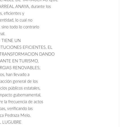
REAL ANAYA, durante los
, eficientes y
ntidad, lo cual no
 sino todo lo contrario
al.
 TIENE UN
TUCIONES EFICIENTES, EL
A TRANSFORMACION DANDO
ANTE EN TURISMO,
RGIAS RENOVABLES,
 han llevado a
facción general de los
cios públicos estatales,
 impacto gubernamental,
e la frecuencia de actos
as, verificando las
ica Pedraza Melo.
L LUGUBRE