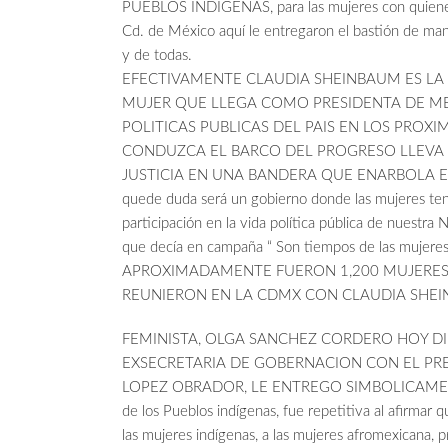
PUEBLOS INDIGENAS, para las mujeres con quienes 
Cd. de México aquí le entregaron el bastión de man
y de todas.
EFECTIVAMENTE CLAUDIA SHEINBAUM ES LA
MUJER QUE LLEGA COMO PRESIDENTA DE ME
POLITICAS PUBLICAS DEL PAIS EN LOS PROXI
CONDUZCA EL BARCO DEL PROGRESO LLEVA 
JUSTICIA EN UNA BANDERA QUE ENARBOLA EN L
quede duda será un gobierno donde las mujeres te
participación en la vida política pública de nuestra N
que decía en campaña “ Son tiempos de las mujeres
APROXIMADAMENTE FUERON 1,200 MUJERES 
REUNIERON EN LA CDMX CON CLAUDIA SHEI
FEMINISTA, OLGA SANCHEZ CORDERO HOY D
EXSECRETARIA DE GOBERNACION CON EL PR
LOPEZ OBRADOR, LE ENTREGO SIMBOLICAM
de los Pueblos indígenas, fue repetitiva al afirmar que
las mujeres indígenas, a las mujeres afromexicana, 