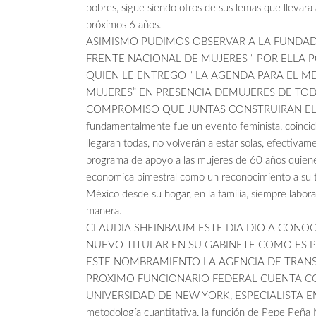
pobres, sigue siendo otros de sus lemas que llevara a
próximos 6 años.
ASIMISMO PUDIMOS OBSERVAR A LA FUNDA
FRENTE NACIONAL DE MUJERES “ POR ELLA 
QUIEN LE ENTREGO “ LA AGENDA PARA EL 
MUJERES” EN PRESENCIA DEMUJERES DE TODO
COMPROMISO QUE JUNTAS CONSTRUIRAN EL
fundamentalmente fue un evento feminista, coincid
llegaran todas, no volverán a estar solas, efectivam
programa de apoyo a las mujeres de 60 años quiene
economica bimestral como un reconocimiento a su t
México desde su hogar, en la familia, siempre labor
manera.
CLAUDIA SHEINBAUM ESTE DIA DIO A CONOC
NUEVO TITULAR EN SU GABINETE COMO ES 
ESTE NOMBRAMIENTO LA AGENCIA DE TRANS
PROXIMO FUNCIONARIO FEDERAL CUENTA C
UNIVERSIDAD DE NEW YORK, ESPECIALISTA E
metodología cuantitativa, la función de Pepe Peña