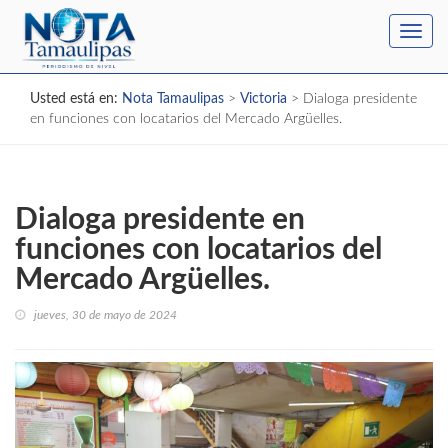
Toggl
navig
Usted está en:
Nota Tamaulipas
>
Victoria
>
Dialoga presidente
en funciones con locatarios del Mercado Argüelles.
Dialoga presidente en
funciones con locatarios del
Mercado Argüelles.
jueves, 30 de mayo de 2024