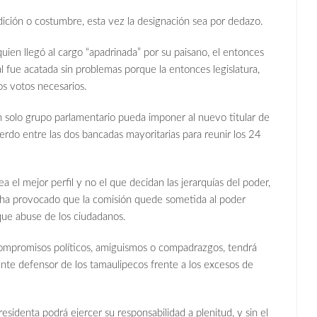
dición o costumbre, esta vez la designación sea por dedazo.
ien llegó al cargo “apadrinada” por su paisano, el entonces
l fue acatada sin problemas porque la entonces legislatura,
os votos necesarios.
 solo grupo parlamentario pueda imponer al nuevo titular de
do entre las dos bancadas mayoritarias para reunir los 24
a el mejor perfil y no el que decidan las jerarquías del poder,
o ha provocado que la comisión quede sometida al poder
r que abuse de los ciudadanos.
compromisos políticos, amiguismos o compadrazgos, tendrá
te defensor de los tamaulipecos frente a los excesos de
esidenta podrá ejercer su responsabilidad a plenitud, y sin el