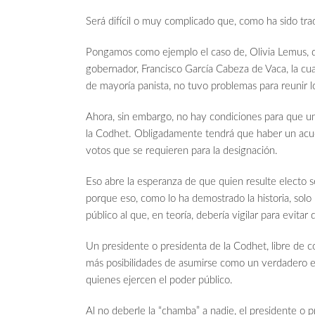
Será difícil o muy complicado que, como ha sido tra
Pongamos como ejemplo el caso de, Olivia Lemus, qu
gobernador, Francisco García Cabeza de Vaca, la cua
de mayoría panista, no tuvo problemas para reunir l
Ahora, sin embargo, no hay condiciones para que un
la Codhet. Obligadamente tendrá que haber un acuer
votos que se requieren para la designación.
Eso abre la esperanza de que quien resulte electo se
porque eso, como lo ha demostrado la historia, sol
público al que, en teoría, debería vigilar para evita
Un presidente o presidenta de la Codhet, libre de 
más posibilidades de asumirse como un verdadero en
quienes ejercen el poder público.
Al no deberle la “chamba” a nadie, el presidente o pr