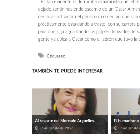
Es tan evidente el derrumbe almaracista que, el tem
dejado sentir, haciendo escarnio de un Oscar Almara
cercanas al traidor del geñismo, comentan que si po
prácticamente está dando a traste con su carrera po
para que siga aguantando los golpes derivados de su
gente ya ubica a Oscar como el ladrón que tuvo la 
Etiquetas:
TAMBIÉN TE PUEDE INTERESAR
Al rescate del Mercado Arguelles.
El humanismo 
7 de agosto de 2026
7 de agosto