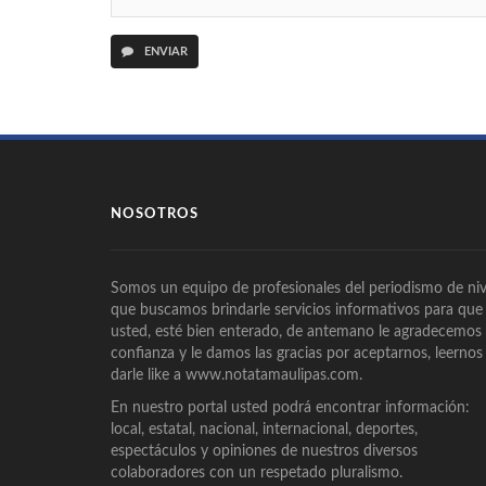
ENVIAR
NOSOTROS
Somos un equipo de profesionales del periodismo de niv
que buscamos brindarle servicios informativos para que
usted, esté bien enterado, de antemano le agradecemos
confianza y le damos las gracias por aceptarnos, leernos
darle like a www.notatamaulipas.com.
En nuestro portal usted podrá encontrar información:
local, estatal, nacional, internacional, deportes,
espectáculos y opiniones de nuestros diversos
colaboradores con un respetado pluralismo.