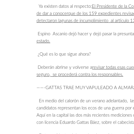
Ya existen datos al respecto:
El Presidente de la Co
de dar a conocer
que de los 159 expedientes revis
detectaron lagunas de incumplimiento al artículo 1
Espino Ascanio dejó hacer y dejó pasar la presunta
estado.
¿Qué es lo que sigue ahora?
Deberán abrirse y volverse a
revisar todas esas cue
seguro, se procederá contra los responsables.
——-GATTAS TRAE MUY VAPULEADO A ALMAR
En medio del calorón de un verano adelantado, las
candidatos representan los ecos de una guerra por 
Aquí en la capital las dos más recientes mediciones 
con licencia Eduardo Gattas Báez, sobre el cabecist