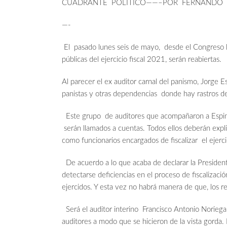
CUADRANTE POLITICO——–POR FERNANDO 
—-
El pasado lunes seis de mayo, desde el Congreso lo
públicas del ejercicio fiscal 2021, serán reabiertas.
Al parecer el ex auditor carnal del panismo, Jorge Es
panistas y otras dependencias donde hay rastros d
Este grupo de auditores que acompañaron a Espino
serán llamados a cuentas. Todos ellos deberán expli
como funcionarios encargados de fiscalizar el ejerci
De acuerdo a lo que acaba de declarar la Presidenta
detectarse deficiencias en el proceso de fiscalizaci
ejercidos. Y esta vez no habrá manera de que, los r
Será el auditor interino Francisco Antonio Noriega
auditores a modo que se hicieron de la vista gorda.