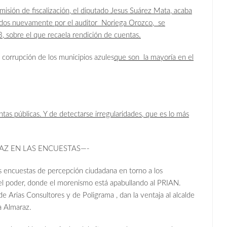
misión de fiscalización, el diputado Jesus Suárez Mata, acaba
ados nuevamente por el auditor Noriega Orozco, se
3, sobre el que recae
la rendición de cuentas.
 corrupción de los municipios azules
que son la mayoría en el
ntas públicas. Y de detectarse irregularidades, que es lo más
AZ EN LAS ENCUESTAS—-
 encuestas de percepción ciudadana en torno a los
el poder, donde el morenismo está apabullando al PRIAN.
de Arias Consultores y de Poligrama , dan la ventaja al alcalde
a Almaraz.