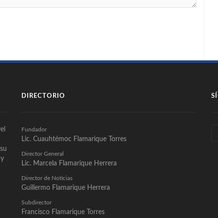
DIRECTORIO
S
el
Fundador
Lic. Cuauhtémoc Flamarique Torres
 su
Director General
 y
Lic. Marcela Flamarique Herrera
Director de Noticias
Guillermo Flamarique Herrera
Subdirector
Francisco Flamarique Torres