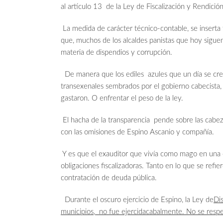
al artículo 13 de la Ley de Fiscalización y Rendici
La medida de carácter técnico-contable, se inserta t
que, muchos de los alcaldes panistas que hoy siguen
materia de dispendios y corrupción.
De manera que los ediles azules que un día se cre
transexenales sembrados por el gobierno cabecista, 
gastaron. O enfrentar el peso de la ley.
El hacha de la transparencia pende sobre las cabeza
con las omisiones de Espino Ascanio y compañía.
Y es que el exauditor que vivía como mago en una ofi
obligaciones fiscalizadoras. Tanto en lo que se refie
contratación de deuda pública.
Durante el oscuro ejercicio de Espino, la Ley de
Dis
municipios, no fue ejercida
cabalmente. No se respe