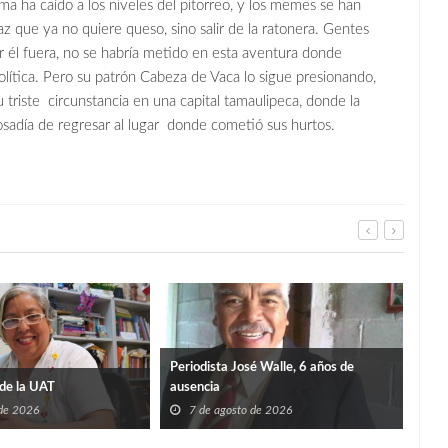
a ha caído a los niveles del pitorreo, y los memes se han
z que ya no quiere queso, sino salir de la ratonera. Gentes
r él fuera, no se habría metido en esta aventura donde
lítica. Pero su patrón Cabeza de Vaca lo sigue presionando,
 triste circunstancia en una capital tamaulipeca, donde la
osadía de regresar al lugar donde cometió sus hurtos.
Periodista José Walle, 6 años de
de la UAT
ausencia
 de 2026
7 de agosto de 2026