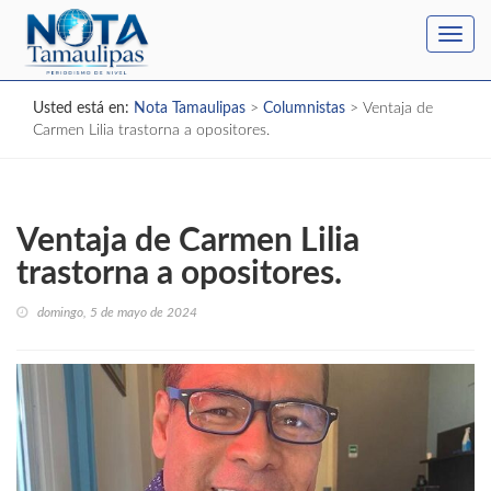
Toggl
navig
Usted está en:
Nota Tamaulipas
>
Columnistas
>
Ventaja de
Carmen Lilia trastorna a opositores.
Ventaja de Carmen Lilia
trastorna a opositores.
domingo, 5 de mayo de 2024