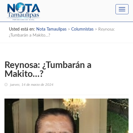
Toggl
navig
Usted está en:
Nota Tamaulipas
>
Columnistas
>
Reynosa:
¿Tumbarán a Makito…?
Reynosa: ¿Tumbarán a
Makito…?
jueves, 14 de marzo de 2024