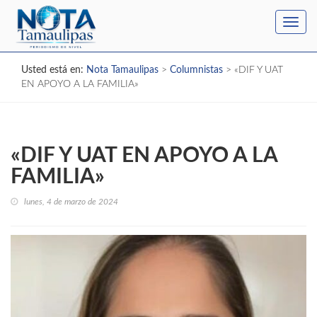
Toggl
navig
Usted está en:
Nota Tamaulipas
>
Columnistas
>
«DIF Y UAT
EN APOYO A LA FAMILIA»
«DIF Y UAT EN APOYO A LA
FAMILIA»
lunes, 4 de marzo de 2024