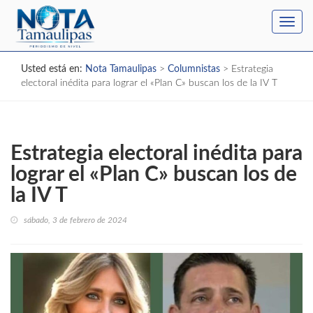
Toggl
navig
Usted está en:
Nota Tamaulipas
>
Columnistas
>
Estrategia
electoral inédita para lograr el «Plan C» buscan los de la IV T
Estrategia electoral inédita para
lograr el «Plan C» buscan los de
la IV T
sábado, 3 de febrero de 2024