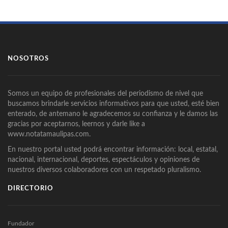
NOSOTROS
Somos un equipo de profesionales del periodismo de nivel que
buscamos brindarle servicios informativos para que usted, esté bien
enterado, de antemano le agradecemos su confianza y le damos las
gracias por aceptarnos, leernos y darle like a
www.notatamaulipas.com.
En nuestro portal usted podrá encontrar información: local, estatal,
nacional, internacional, deportes, espectáculos y opiniones de
nuestros diversos colaboradores con un respetado pluralismo.
DIRECTORIO
Fundador