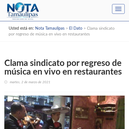
Toggl
navig
Usted está en:
Nota Tamaulipas
>
El Dato
>
Clama sindicato
por regreso de música en vivo en restaurantes
Clama sindicato por regreso de
música en vivo en restaurantes
martes, 2 de marzo de 2021