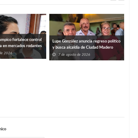
mpico fortalece control
“PO
Lupe González anuncia regreso político
ia en mercados rodantes
ISS
y busca alcaldía de Ciudad Madero
 de 2026
7
7 de agosto de 2026
nico