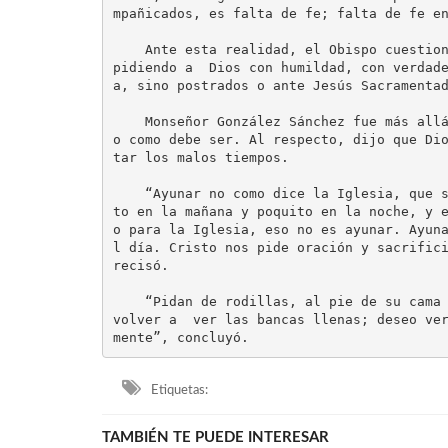
mpañicados, es falta de fe; falta de fe en
    Ante esta realidad, el Obispo cuestionó a los fieles creyentes, que si realmente están 
pidiendo a  Dios con humildad, con verdad
a, sino postrados o ante Jesús Sacramentad
    Monseñor González Sánchez fue más allá al señalar  que muchas personas nunca han ayunad
o como debe ser. Al respecto, dijo que Di
tar los malos tiempos.

    “Ayunar no como dice la Iglesia, que son dos días al año y que puedes tomar algo, poqui
to en la mañana y poquito en la noche, y 
o para la Iglesia, eso no es ayunar. Ayun
l día. Cristo nos pide oración y sacrific
recisó.

    “Pidan de rodillas, al pie de su cama y con mucha fe, de que esto ya pase. Deseo pronto 
volver a  ver las bancas llenas; deseo ve
mente”, concluyó.
Etiquetas:
TAMBIÉN TE PUEDE INTERESAR