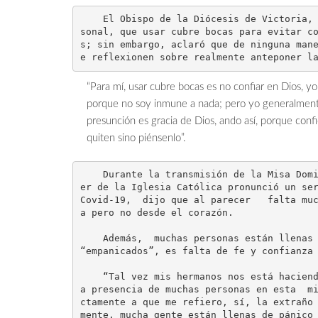
    El Obispo de la Diócesis de Victoria, Antonio González Sánchez, opinó de manera muy per
sonal, que usar cubre bocas para evitar c
s; sin embargo, aclaró que de ninguna man
e reflexionen sobre realmente anteponer l
“Para mí, usar cubre bocas es no confiar en Dios, y
porque no soy inmune a nada; pero yo generalmente
presunción es gracia de Dios, ando así, porque conf
quiten sino piénsenlo”.
    Durante la transmisión de la Misa Dominical del VI Domingo del Tiempo Ordinario, el líd
er de la Iglesia Católica pronunció un ser
Covid-19,  dijo que al parecer   falta mu
a pero no desde el corazón.

    Además,  muchas personas están llenas de pánico o de temor y  sentir miedo o el vivir 
“empanicados”, es falta de fe y confianza 
    “Tal vez mis hermanos nos está haciendo falta pedir con fe. Yo extraño, extraño mucho l
a presencia de muchas personas en esta  m
ctamente a que me refiero, sí, la extraño
mente, mucha gente están llenas de pánico