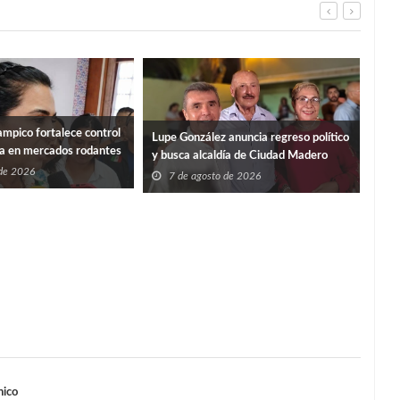
mpico fortalece control
“PO
Lupe González anuncia regreso político
ia en mercados rodantes
ISS
y busca alcaldía de Ciudad Madero
 de 2026
7
7 de agosto de 2026
nico