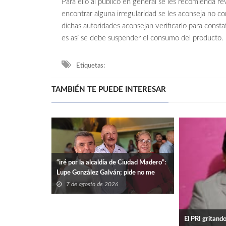
Para ello al público en general se les recomienda r
encontrar alguna irregularidad se les aconseja no co
dichas autoridades aconsejan verificarlo para constat
es así se debe suspender el consumo del producto.
Etiquetas:
TAMBIÉN TE PUEDE INTERESAR
“iré por la alcaldía de Ciudad Madero”:
Lupe González Galván; pide no me
dejen solo.
7 de agosto de 2026
El PRI gritand