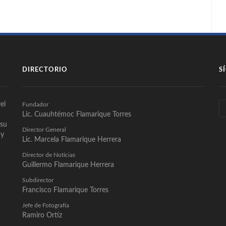
DIRECTORIO
S
el
Fundador
Lic. Cuauhtémoc Flamarique Torres
 su
Director General
 y
Lic. Marcela Flamarique Herrera
Director de Noticias
Guillermo Flamarique Herrera
Subdirector
Francisco Flamarique Torres
Jefe de Fotografía
Ramiro Ortíz