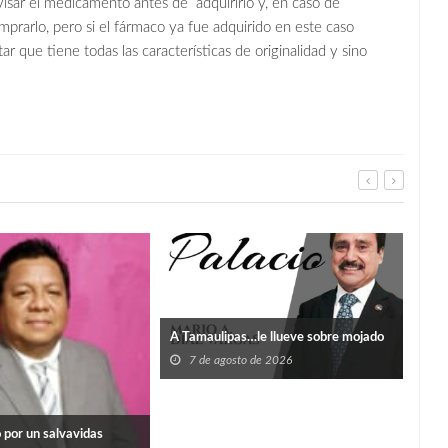
evisar el medicamento antes de adquirirlo y, en caso de
mprarlo, pero si el fármaco ya fue adquirido en este caso
ar que tiene todas las características de originalidad y sino
HAB
A Tamaulipas…le llueve sobre mojado
CAN
NE
7 de agosto de 2026
7
o por un salvavidas