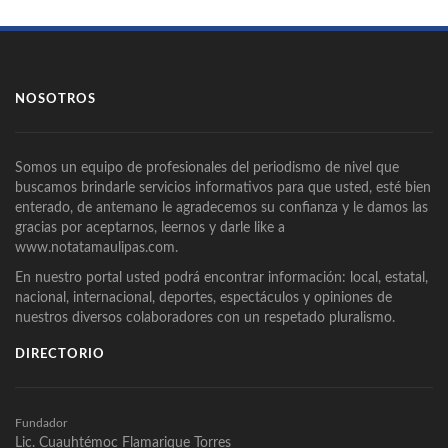
NOSOTROS
Somos un equipo de profesionales del periodismo de nivel que
buscamos brindarle servicios informativos para que usted, esté bien
enterado, de antemano le agradecemos su confianza y le damos las
gracias por aceptarnos, leernos y darle like a
www.notatamaulipas.com.
En nuestro portal usted podrá encontrar información: local, estatal,
nacional, internacional, deportes, espectáculos y opiniones de
nuestros diversos colaboradores con un respetado pluralismo.
DIRECTORIO
Fundador
Lic. Cuauhtémoc Flamarique Torres