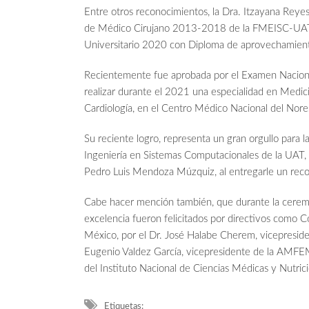
Entre otros reconocimientos, la Dra. Itzayana Reyes
de Médico Cirujano 2013-2018 de la FMEISC-UAT; y
Universitario 2020 con Diploma de aprovechamient
Recientemente fue aprobada por el Examen Nacion
realizar durante el 2021 una especialidad en Medici
Cardiología, en el Centro Médico Nacional del N
Su reciente logro, representa un gran orgullo para l
Ingeniería en Sistemas Computacionales de la UAT, c
Pedro Luis Mendoza Múzquiz, al entregarle un reco
Cabe hacer mención también, que durante la ceremon
excelencia fueron felicitados por directivos como C
México, por el Dr. José Halabe Cherem, vicepreside
Eugenio Valdez García, vicepresidente de la AMFEM,
del Instituto Nacional de Ciencias Médicas y Nutric
Etiquetas: