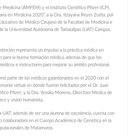
 Medicina (AMFEM) y el Instituto Científico Pfizer (ICP),
na en Medicina 2020”, a la Dra. Itzayana Reyes Zurita, por
ducativo de Médico Cirujano de la Facultad de Medicina e
 de la Universidad Autónoma de Tamaulipas (UAT) Campus
distinción representa un impulso a la práctica médica en
ulo para la buena formación médica, además de que los
édicos e instructores para mejorar su ámbito profesional.
formó parte de los médicos galardonados en el 2020 con el
monia virtual en donde fueron felicitados por el Dr. Juan
tífico Pfizer; y la Dra. Yessika Moreno, Directora Médica de
co y visión humanista.
la UAT, además de ser una alumna de excelencia, cuenta con
omo colaboradora en el Cuerpo Académico de Genética en la
mputacionales de Matamoros.