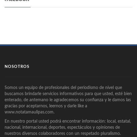
NOSOTROS
Somos un equipo de profesionales del periodismo de nivel que
buscamos brindarle servicios informativos para que usted, esté bien
enterado, de antemano le agradecemos su confianza y le damos las
gracias por aceptarnos, leernos y darle like a
www.notatamaulipas.com.
En nuestro portal usted podrá encontrar información: local, estatal,
nacional, internacional, deportes, espectáculos y opiniones de
nuestros diversos colaboradores con un respetado pluralismo.