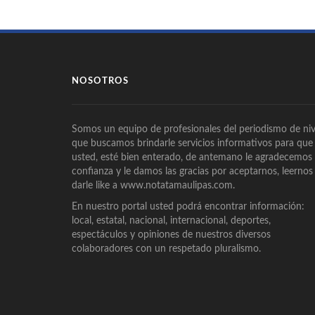
NOSOTROS
Somos un equipo de profesionales del periodismo de niv
que buscamos brindarle servicios informativos para que
usted, esté bien enterado, de antemano le agradecemos
confianza y le damos las gracias por aceptarnos, leernos
darle like a www.notatamaulipas.com.
En nuestro portal usted podrá encontrar información:
local, estatal, nacional, internacional, deportes,
espectáculos y opiniones de nuestros diversos
colaboradores con un respetado pluralismo.