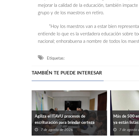
mejorar la calidad de la educación, también impacte 
grupo y de los maestros en retiro.
“Hoy los maestros van a estar bien representad
entiende lo que es la verdadera educación sobre to
nacional; enhorabuena a nombre de todos los maestr
Etiquetas:
TAMBIÉN TE PUEDE INTERESAR
Agiliza el ITAVU procesos de
Más de 500 e
escrituración para brindar certeza
ya están lista
patrimonial a más familias de
comerciales
7 de agosto de 2026
7 de agosto
Tamaulipas