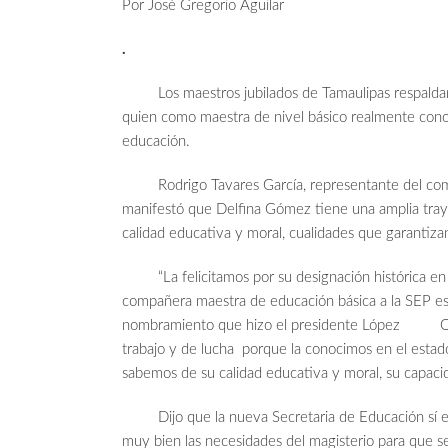
Por José Gregorio Aguilar
.
Los maestros jubilados de Tamaulipas respaldaro
quien como maestra de nivel básico realmente conoc
educación.
Rodrigo Tavares García, representante del comité
manifestó que Delfina Gómez tiene una amplia traye
calidad educativa y moral, cualidades que garantiza
“La felicitamos por su designación histórica en e
compañera maestra de educación básica a la SEP es u
nombramiento que hizo el presidente López Obrad
trabajo y de lucha porque la conocimos en el estado
sabemos de su calidad educativa y moral, su capaci
Dijo que la nueva Secretaria de Educación sí enti
muy bien las necesidades del magisterio para que 