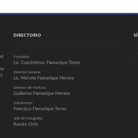
DIRECTORIO
S
el
Fundador
Lic. Cuauhtémoc Flamarique Torres
 su
Director General
 y
Lic. Marcela Flamarique Herrera
Director de Noticias
Guillermo Flamarique Herrera
Subdirector
Francisco Flamarique Torres
Jefe de Fotografía
Ramiro Ortíz