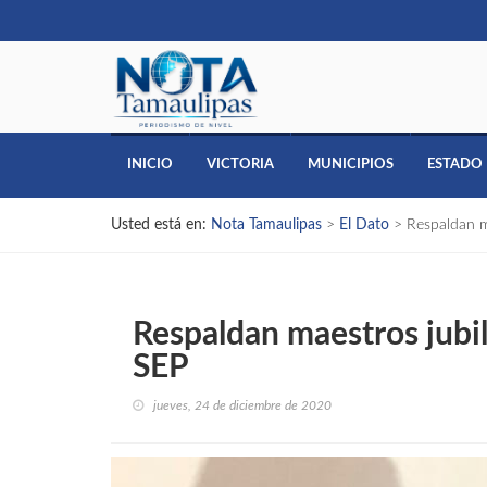
INICIO
VICTORIA
MUNICIPIOS
ESTADO
Usted está en:
Nota Tamaulipas
>
El Dato
>
Respaldan ma
Respaldan maestros jubil
SEP
jueves, 24 de diciembre de 2020