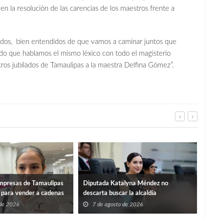
en la resolución de las carencias de los maestros frente a
os, bien entendidos de que vamos a caminar juntos que
do que hablamos el mismo léxico con todo el magisterio
os jubilados de Tamaulipas a la maestra Delfina Gómez”.
mpresas de Tamaulipas
Diputada Katalyna Méndez no
Armo
s para vender a cadenas
descarta buscar la alcaldía
femi
 de 2026
7 de agosto de 2026
7