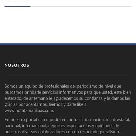
NOSOTROS
Somos un equipo de profesionales del periodismo de nivel que
buscamos brindarle servicios informativos para que usted, esté bien
enterado, de antemano le agradecemos su confianza y le damos las
gracias por aceptarnos, leernos y darle like a
www.notatamaulipas.com.
En nuestro portal usted podrá encontrar información: local, estatal,
nacional, internacional, deportes, espectáculos y opiniones de
nuestros diversos colaboradores con un respetado pluralismo.