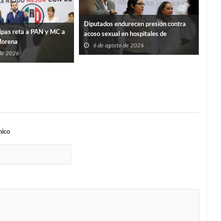
Diputados endurecen presión contra
IET
ipas reta a PAN y MC a
acoso sexual en hospitales de
repa
Morena
Tamaulipas
6 de agosto de 2026
6
 de 2026
nico