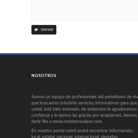
ENVIAR
NOSOTROS
Somos un equipo de profesionales del periodismo de niv
que buscamos brindarle servicios informativos para que
usted, esté bien enterado, de antemano le agradecemos
confianza y le damos las gracias por aceptarnos, leernos
darle like a www.notatamaulipas.com.
En nuestro portal usted podrá encontrar información:
local, estatal, nacional, internacional, deportes,