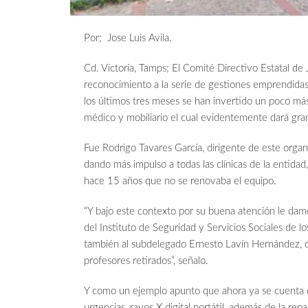
Por; Jose Luis Avila.
Cd. Victoria, Tamps; El Comité Directivo Estatal de
reconocimiento a la serie de gestiones emprendidas
los últimos tres meses se han invertido un poco má
médico y mobiliario el cual evidentemente dará gran
Fue Rodrigo Tavares García, dirigente de este orga
dando más impulso a todas las clínicas de la entidad
hace 15 años que no se renovaba el equipo.
“Y bajo este contexto por su buena atención le dam
del Instituto de Seguridad y Servicios Sociales de 
también al subdelegado Ernesto Lavín Hernández, qu
profesores retirados”, señalo.
Y como un ejemplo apunto que ahora ya se cuenta co
urgencias, rayos X digital portátil, además de la re