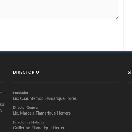
DIRECTORIO
S
el
Fundador
Lic. Cuauhtémoc Flamarique Torres
 su
Director General
 y
Lic. Marcela Flamarique Herrera
Director de Noticias
Guillermo Flamarique Herrera