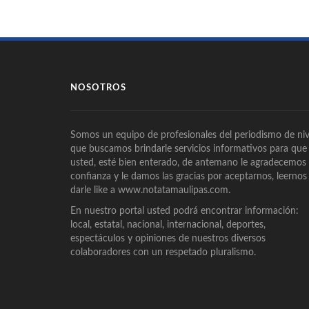
NOSOTROS
Somos un equipo de profesionales del periodismo de niv
que buscamos brindarle servicios informativos para que
usted, esté bien enterado, de antemano le agradecemos
confianza y le damos las gracias por aceptarnos, leernos
darle like a www.notatamaulipas.com.
En nuestro portal usted podrá encontrar información:
local, estatal, nacional, internacional, deportes,
espectáculos y opiniones de nuestros diversos
colaboradores con un respetado pluralismo.