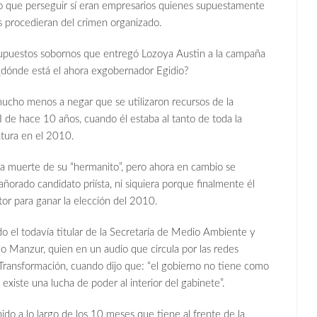
ito que perseguir sí eran empresarios quienes supuestamente
s procedieran del crimen organizado.
upuestos sobornos que entregó Lozoya Austin a la campaña
dónde está el ahora exgobernador Egidio?
ho menos a negar que se utilizaron recursos de la
de hace 10 años, cuando él estaba al tanto de toda la
atura en el 2010.
muerte de su “hermanito”, pero ahora en cambio se
ñorado candidato priísta, ni siquiera porque finalmente él
or para ganar la elección del 2010.
 todavía titular de la Secretaría de Medio Ambiente y
o Manzur, quien en un audio que circula por las redes
 Transformación, cuando dijo que: “el gobierno no tiene como
 existe una lucha de poder al interior del gabinete”.
 a lo largo de los 10 meses que tiene al frente de la