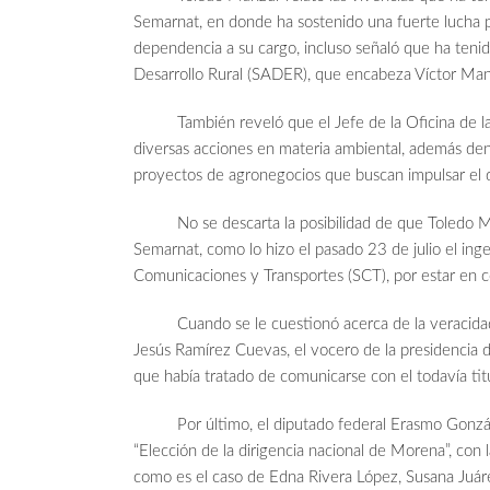
Semarnat, en donde ha sostenido una fuerte lucha p
dependencia a su cargo, incluso señaló que ha tenido
Desarrollo Rural (SADER), que encabeza Víctor Man
También reveló que el Jefe de la Oficina de la P
diversas acciones en materia ambiental, además de
proyectos de agronegocios que buscan impulsar el de
No se descarta la posibilidad de que Toledo Man
Semarnat, como lo hizo el pasado 23 de julio el inge
Comunicaciones y Transportes (SCT), por estar en co
Cuando se le cuestionó acerca de la veracidad de
Jesús Ramírez Cuevas, el vocero de la presidencia d
que había tratado de comunicarse con el todavía tit
Por último, el diputado federal Erasmo González
“Elección de la dirigencia nacional de Morena”, con l
como es el caso de Edna Rivera López, Susana Juáre