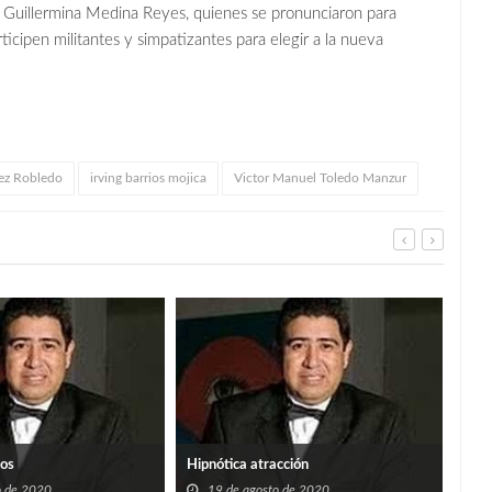
 Guillermina Medina Reyes, quienes se pronunciaron para
ticipen militantes y simpatizantes para elegir a la nueva
ez Robledo
irving barrios mojica
Victor Manuel Toledo Manzur
Lozo
ros
Hipnótica atracción
1
o de 2020
19 de agosto de 2020