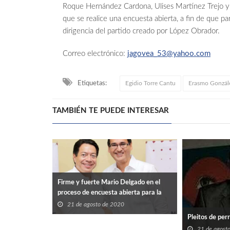
Roque Hernández Cardona, Ulises Martínez Trejo y
que se realice una encuesta abierta, a fin de que par
dirigencia del partido creado por López Obrador.
Correo electrónico:
jagovea_53@yahoo.com
Etiquetas:
Egidio Torre Cantu
Erasmo Gonzál
TAMBIÉN TE PUEDE INTERESAR
Firme y fuerte Mario Delgado en el
proceso de encuesta abierta para la
dirigencia de morena.
21 de agosto de 2020
Pleitos de per
21 de agost