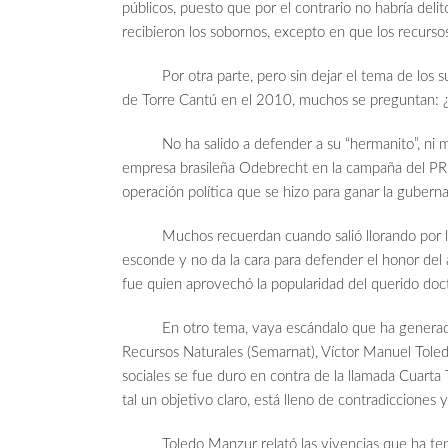
públicos, puesto que por el contrario no habría del
recibieron los sobornos, excepto en que los recurso
Por otra parte, pero sin dejar el tema de los s
de Torre Cantú en el 2010, muchos se preguntan: ¿
No ha salido a defender a su “hermanito”, ni muc
empresa brasileña Odebrecht en la campaña del PRI 
operación política que se hizo para ganar la gubern
Muchos recuerdan cuando salió llorando por la 
esconde y no da la cara para defender el honor del a
fue quien aprovechó la popularidad del querido doct
En otro tema, vaya escándalo que ha generado el
Recursos Naturales (Semarnat), Víctor Manuel Toled
sociales se fue duro en contra de la llamada Cuarta
tal un objetivo claro, está lleno de contradicciones y
Toledo Manzur relató las vivencias que ha tenido