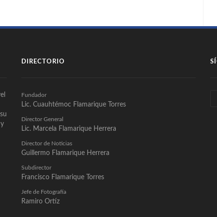
DIRECTORIO
S
el
Fundador
Lic. Cuauhtémoc Flamarique Torres
 su
Director General
 y
Lic. Marcela Flamarique Herrera
Director de Noticias
Guillermo Flamarique Herrera
Subdirector
Francisco Flamarique Torres
Jefe de Fotografía
Ramiro Ortíz