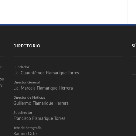
DIRECTORIO
S
el
Fundador
Lic. Cuauhtémoc Flamarique Torres
 su
Director General
 y
Lic. Marcela Flamarique Herrera
Director de Noticias
Guillermo Flamarique Herrera
Subdirector
Francisco Flamarique Torres
Jefe de Fotografía
Ramiro Ortíz