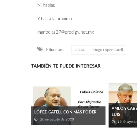
Ni hablar.
Y hasta la próxima.
mariodiaz27@prodigy.net.mx
Etiquetas:
GOAN
Hugo López Gatell
TAMBIÉN TE PUEDE INTERESAR
AMLO Y CABE
LÓPEZ-GATELL CON MÁS PODER
LUIS
20 de agosto de 2020
19 de agost