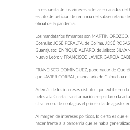
La respuesta de los virreyes aztecas emanados del 
escrito de petición de renuncia del subsecretario 
oficial de la pandemia.
Los mandatarios firmantes son MARTÍN OROZCO
Coahuila; JOSÉ PERALTA, de Colima, JOSÉ ROS
Guanajuato; ENRIQUE ALFARO, de Jalisco; SIL
Nuevo León; y FRANCISCO JAVIER GARCÍA CABEZ
FRANCISCO DOMÍNGUEZ, gobernador de Querétaro y
que JAVIER CORRAL, mandatario de Chihuahua e in
Además de los intereses distintos que exhibieron la
fieles a la Cuarta Transformación respaldaron la ac
cifra record de contagios el primer día de agosto, en
Al margen de intereses políticos, lo cierto es que 
hacer frente a la pandemia que se había generalizad