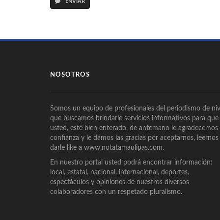
ENVIAR
NOSOTROS
Somos un equipo de profesionales del periodismo de niv
que buscamos brindarle servicios informativos para que
usted, esté bien enterado, de antemano le agradecemos
confianza y le damos las gracias por aceptarnos, leernos
darle like a www.notatamaulipas.com.
En nuestro portal usted podrá encontrar información:
local, estatal, nacional, internacional, deportes,
espectáculos y opiniones de nuestros diversos
colaboradores con un respetado pluralismo.