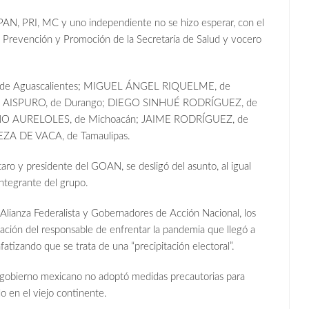
PAN, PRI, MC y uno independiente no se hizo esperar, con el
de Prevención y Promoción de la Secretaría de Salud y vocero
, de Aguascalientes; MIGUEL ÁNGEL RIQUELME, de
AS AISPURO, de Durango; DIEGO SINHUÉ RODRÍGUEZ, de
VANO AURELOLES, de Michoacán; JAIME RODRÍGUEZ, de
A DE VACA, de Tamaulipas.
 presidente del GOAN, se desligó del asunto, al igual
tegrante del grupo.
 Alianza Federalista y Gobernadores de Acción Nacional, los
tuación del responsable de enfrentar la pandemia que llegó a
fatizando que se trata de una “precipitación electoral”.
el gobierno mexicano no adoptó medidas precautorias para
o en el viejo continente.